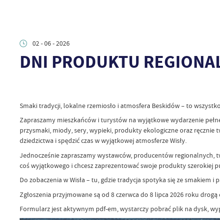
02 - 06 - 2026
DNI PRODUKTU REGIONA
Smaki tradycji, lokalne rzemiosło i atmosfera Beskidów – to wszyst
Zapraszamy mieszkańców i turystów na wyjątkowe wydarzenie pełne 
przysmaki, miody, sery, wypieki, produkty ekologiczne oraz ręcznie
dziedzictwa i spędzić czas w wyjątkowej atmosferze Wisły.
Jednocześnie zapraszamy wystawców, producentów regionalnych, twó
coś wyjątkowego i chcesz zaprezentować swoje produkty szerokiej pu
Do zobaczenia w Wisła – tu, gdzie tradycja spotyka się ze smakiem i pa
Zgłoszenia przyjmowane są od 8 czerwca do 8 lipca 2026 roku drogą 
Formularz jest aktywnym pdf-em, wystarczy pobrać plik na dysk, wype