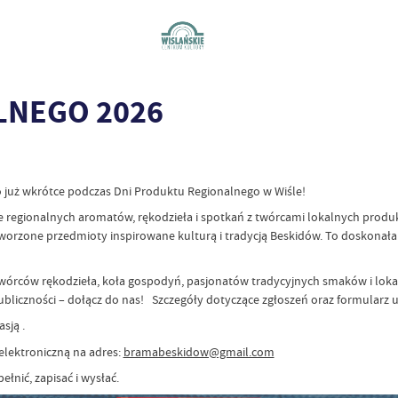
LNEGO 2026
ko już wkrótce podczas Dni Produktu Regionalnego w Wiśle!
regionalnych aromatów, rękodzieła i spotkań z twórcami lokalnych produk
 tworzone przedmioty inspirowane kulturą i tradycją Beskidów. To doskonał
rców rękodzieła, koła gospodyń, pasjonatów tradycyjnych smaków i lokal
bliczności – dołącz do nas! Szczegóły dotyczące zgłoszeń oraz formularz u
sją .
elektroniczną na adres:
bramabeskidow@gmail.com
łnić, zapisać i wysłać.